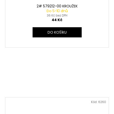
2# 579212-00 KROUŽEK
Do 5-10 dnů
36 Kč bez DPH
44 Kč
DO KOŠÍKU
Kód:
6260