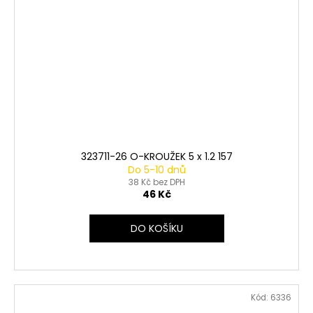
323711-26 O-KROUŽEK 5 x 1.2 157
Do 5-10 dnů
38 Kč bez DPH
46 Kč
DO KOŠÍKU
Kód:
6336