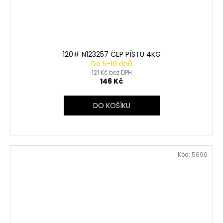
120# N123257 ČEP PÍSTU 4KG
Do 5-10 dnů
121 Kč bez DPH
146 Kč
DO KOŠÍKU
Kód:
5690