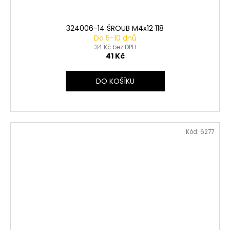
324006-14 ŠROUB M4x12 118
Do 5-10 dnů
34 Kč bez DPH
41 Kč
DO KOŠÍKU
Kód:
6277