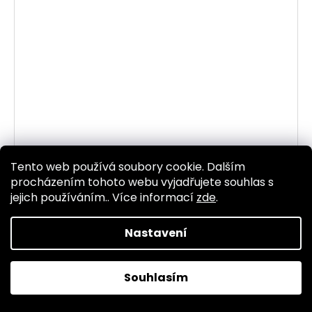
Tento web používá soubory cookie. Dalším
324007-11 ŠROUB S HLAVOU TORX M5 x 18 178
procházením tohoto webu vyjadřujete souhlas s
Do 5-10 dnů
jejich používáním.. Více informací
zde
.
28 Kč bez DPH
34 Kč
Nastavení
DO KOŠÍKU
Souhlasím