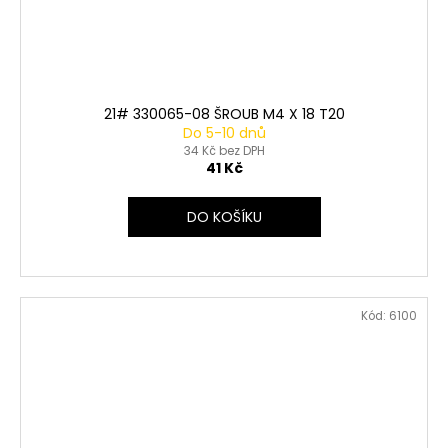
21# 330065-08 ŠROUB M4 X 18 T20
Do 5-10 dnů
34 Kč bez DPH
41 Kč
DO KOŠÍKU
Kód:
6100