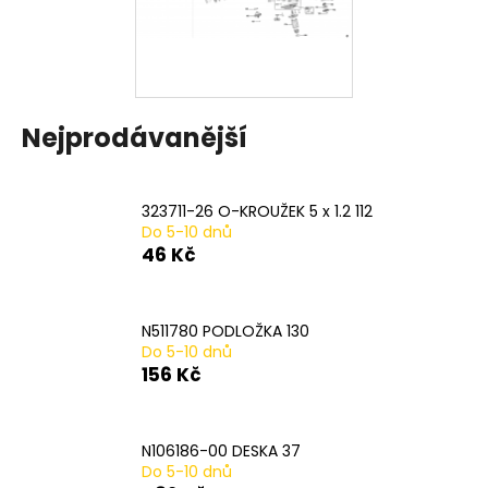
a
j
í
t
Nejprodávanější
?
323711-26 O-KROUŽEK 5 x 1.2 112
Do 5-10 dnů
HLEDAT
46 Kč
N511780 PODLOŽKA 130
D
Do 5-10 dnů
o
156 Kč
p
o
r
N106186-00 DESKA 37
u
Do 5-10 dnů