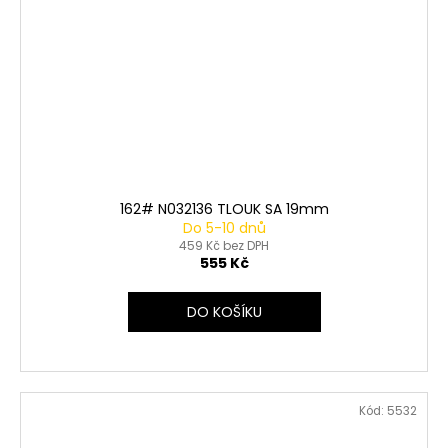
162# N032136 TLOUK SA 19mm
Do 5-10 dnů
459 Kč bez DPH
555 Kč
DO KOŠÍKU
Kód:
5532