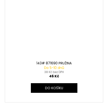
143# 871690 PRUŽINA
Do 5-10 dnů
38 Kč bez DPH
46 Kč
DO KOŠÍKU