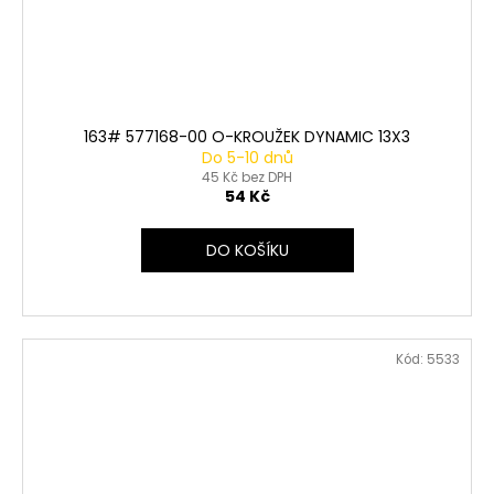
163# 577168-00 O-KROUŽEK DYNAMIC 13X3
Do 5-10 dnů
45 Kč bez DPH
54 Kč
DO KOŠÍKU
Kód:
5533