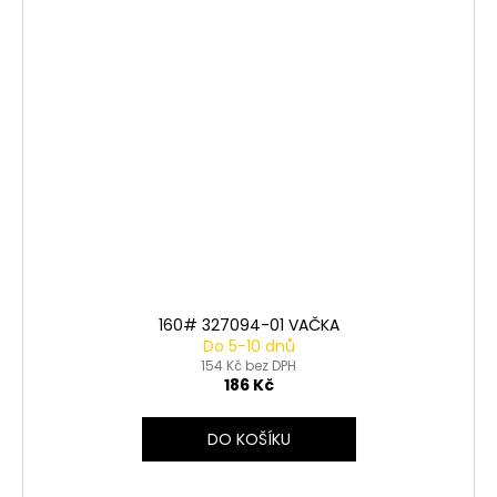
160# 327094-01 VAČKA
Do 5-10 dnů
154 Kč bez DPH
186 Kč
DO KOŠÍKU