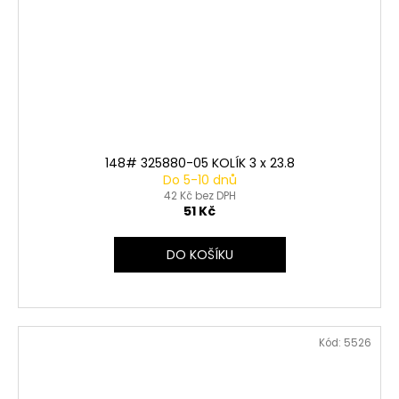
148# 325880-05 KOLÍK 3 x 23.8
Do 5-10 dnů
42 Kč bez DPH
51 Kč
DO KOŠÍKU
Kód:
5526