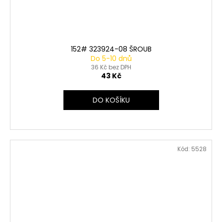
152# 323924-08 ŠROUB
Do 5-10 dnů
36 Kč bez DPH
43 Kč
DO KOŠÍKU
Kód:
5528