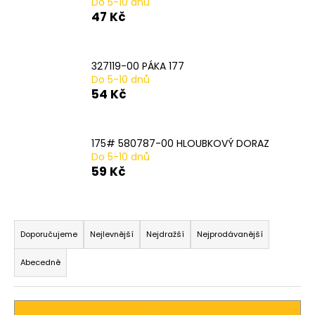
Do 5-10 dnů
a
47 Kč
j
í
327119-00 PÁKA 177
t
Do 5-10 dnů
?
54 Kč
175# 580787-00 HLOUBKOVÝ DORAZ
Do 5-10 dnů
HLEDAT
59 Kč
Ř
D
a
Doporučujeme
Nejlevnější
Nejdražší
Nejprodávanější
o
z
p
Abecedně
o
e
r
n
u
í