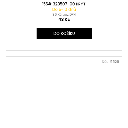
155# 328507-00 KRYT
Do 5-10 dnů
36 Kč bez DPH
43 Kč
DO KOŠÍKU
Kód:
5529