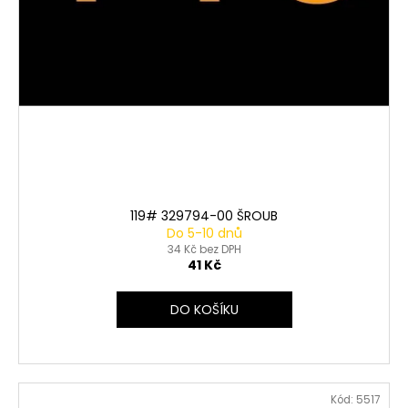
119# 329794-00 ŠROUB
Do 5-10 dnů
34 Kč bez DPH
41 Kč
DO KOŠÍKU
Kód:
5517