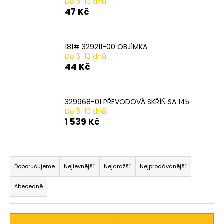
Do 5-10 dnů
a
47 Kč
j
í
181# 329211-00 OBJÍMKA
t
Do 5-10 dnů
?
44 Kč
329968-01 PŘEVODOVÁ SKŘÍŇ SA 145
Do 5-10 dnů
HLEDAT
1 539 Kč
Ř
D
a
Doporučujeme
Nejlevnější
Nejdražší
Nejprodávanější
o
z
p
Abecedně
o
e
r
n
u
í