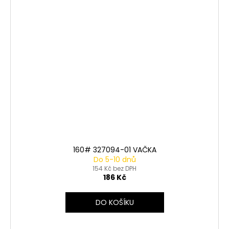
160# 327094-01 VAČKA
Do 5-10 dnů
154 Kč bez DPH
186 Kč
DO KOŠÍKU