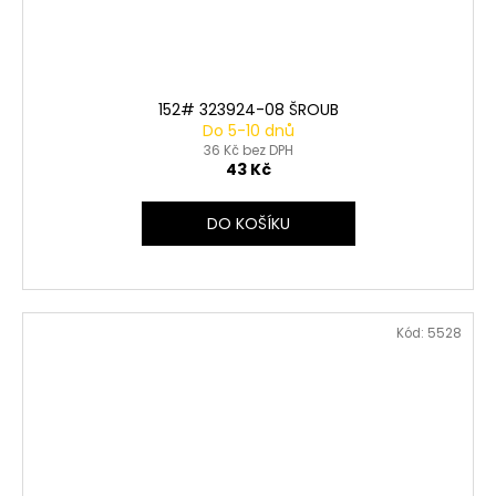
152# 323924-08 ŠROUB
Do 5-10 dnů
36 Kč bez DPH
43 Kč
DO KOŠÍKU
Kód:
5528