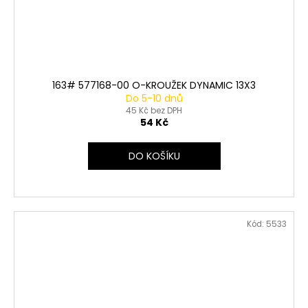
163# 577168-00 O-KROUŽEK DYNAMIC 13X3
Do 5-10 dnů
45 Kč bez DPH
54 Kč
DO KOŠÍKU
Kód:
5533