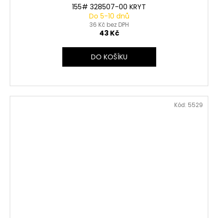
155# 328507-00 KRYT
Do 5-10 dnů
36 Kč bez DPH
43 Kč
DO KOŠÍKU
Kód:
5529