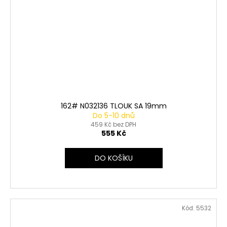
162# N032136 TLOUK SA 19mm
Do 5-10 dnů
459 Kč bez DPH
555 Kč
DO KOŠÍKU
Kód:
5532