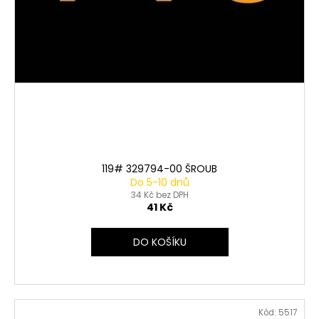
119# 329794-00 ŠROUB
Do 5-10 dnů
34 Kč bez DPH
41 Kč
DO KOŠÍKU
Kód:
5517