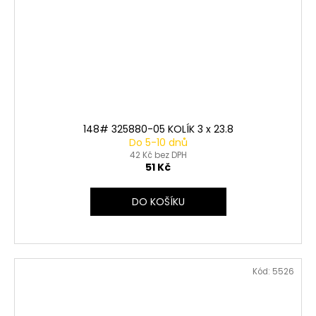
148# 325880-05 KOLÍK 3 x 23.8
Do 5-10 dnů
42 Kč bez DPH
51 Kč
DO KOŠÍKU
Kód:
5526