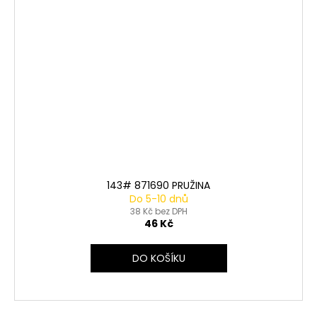
143# 871690 PRUŽINA
Do 5-10 dnů
38 Kč bez DPH
46 Kč
DO KOŠÍKU