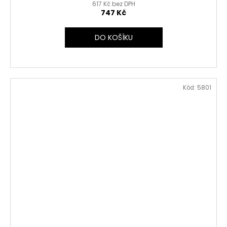
617 Kč bez DPH
747 Kč
DO KOŠÍKU
Kód:
5801