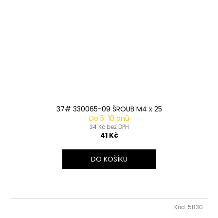
37# 330065-09 ŠROUB M4 x 25
Do 5-10 dnů
34 Kč bez DPH
41 Kč
DO KOŠÍKU
Kód:
5830