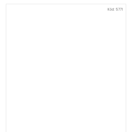
Kód:
5771