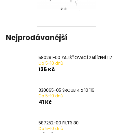
a
j
í
t
Nejprodávanější
?
580291-00 ZAJIŠŤOVACÍ ZAŘÍZENÍ 117
Do 5-10 dnů
HLEDAT
135 Kč
330065-05 ŠROUB 4 x 10 116
D
Do 5-10 dnů
o
41 Kč
p
o
r
587252-00 FILTR 80
u
Do 5-10 dnů