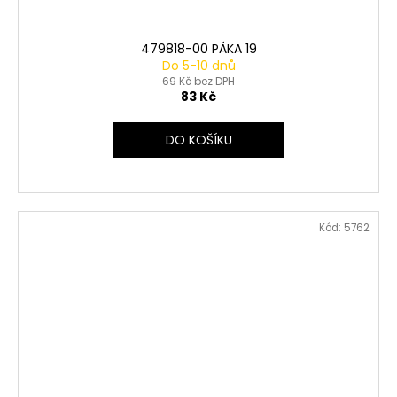
479818-00 PÁKA 19
Do 5-10 dnů
69 Kč bez DPH
83 Kč
DO KOŠÍKU
Kód:
5762