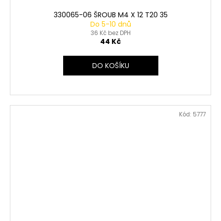
330065-06 ŠROUB M4 X 12 T20 35
Do 5-10 dnů
36 Kč bez DPH
44 Kč
DO KOŠÍKU
Kód:
5777