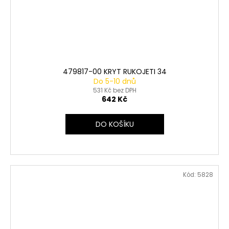
479817-00 KRYT RUKOJETI 34
Do 5-10 dnů
531 Kč bez DPH
642 Kč
DO KOŠÍKU
Kód:
5828