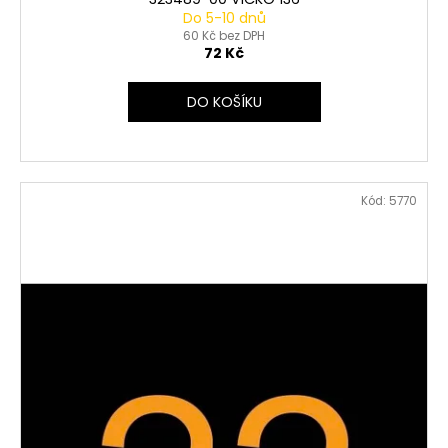
Do 5-10 dnů
60 Kč bez DPH
72 Kč
DO KOŠÍKU
Kód:
5770