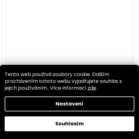
Tento web používá soubory cookie. Dalším
577139-00 TĚSNĚNÍ 97
procházením tohoto webu vyjadřujete souhlas s
Skladem
(3 ks)
jejich používáním.. Více informací
zde
.
63 Kč bez DPH
76 Kč
Nastavení
DO KOŠÍKU
Souhlasím