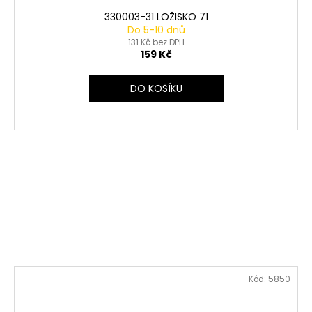
330003-31 LOŽISKO 71
Do 5-10 dnů
131 Kč bez DPH
159 Kč
DO KOŠÍKU
Kód:
5850