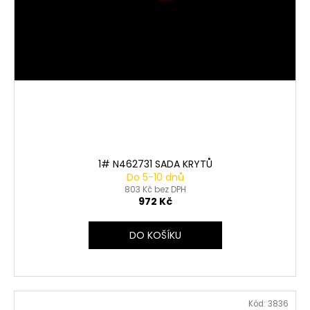
1# N462731 SADA KRYTŮ
Do 5-10 dnů
803 Kč bez DPH
972 Kč
DO KOŠÍKU
Kód:
3836