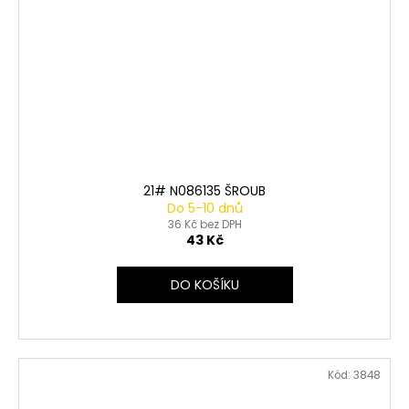
21# N086135 ŠROUB
Do 5-10 dnů
36 Kč bez DPH
43 Kč
DO KOŠÍKU
Kód:
3848