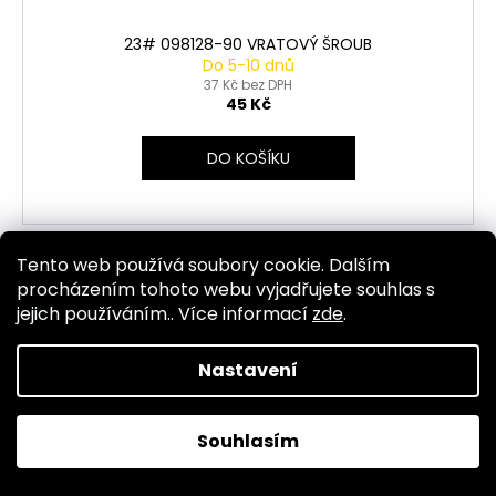
23# 098128-90 VRATOVÝ ŠROUB
Do 5-10 dnů
37 Kč bez DPH
45 Kč
DO KOŠÍKU
Tento web používá soubory cookie. Dalším
Kód:
3850
procházením tohoto webu vyjadřujete souhlas s
jejich používáním.. Více informací
zde
.
Nastavení
Souhlasím