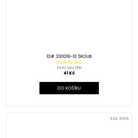
10# 330019-10 ŠROUB
Do 5-10 dnů
34 Kč bez DPH
41 Kč
DO KOŠÍKU
Kód:
3064