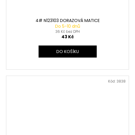
4# N123103 DORAZOVÁ MATICE
Do 5-10 dnů
36 Kč bez DPH
43 Kč
DO KOŠÍKU
Kód:
3838