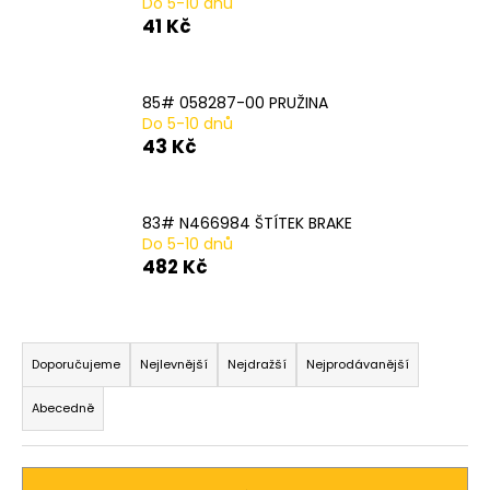
Do 5-10 dnů
a
41 Kč
j
í
85# 058287-00 PRUŽINA
t
Do 5-10 dnů
?
43 Kč
83# N466984 ŠTÍTEK BRAKE
Do 5-10 dnů
HLEDAT
482 Kč
Ř
D
a
Doporučujeme
Nejlevnější
Nejdražší
Nejprodávanější
o
z
p
Abecedně
o
e
r
n
u
í