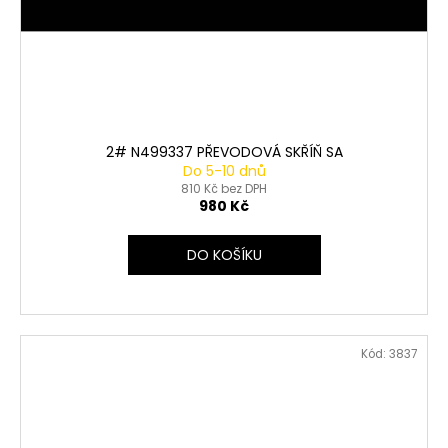
2# N499337 PŘEVODOVÁ SKŘÍŇ SA
Do 5-10 dnů
810 Kč bez DPH
980 Kč
DO KOŠÍKU
Kód:
3837