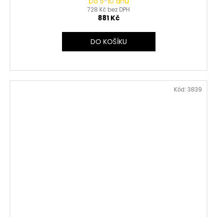
Do 5-10 dnů
728 Kč bez DPH
881 Kč
DO KOŠÍKU
Kód:
3839