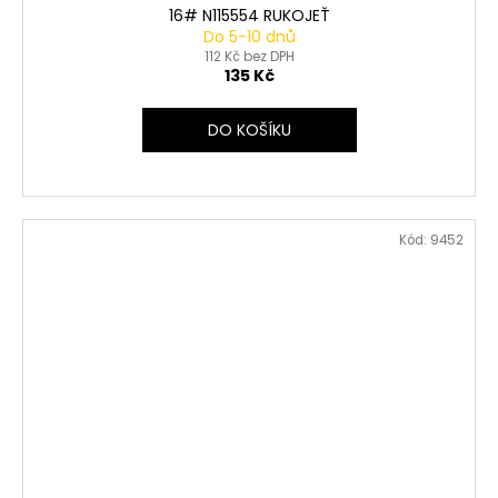
16# N115554 RUKOJEŤ
Do 5-10 dnů
112 Kč bez DPH
135 Kč
DO KOŠÍKU
Kód:
9452