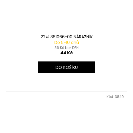
22# 381066-00 NÁRAZNÍK
Do 5-10 dnů
36 Kč bez DPH
44 Kč
DO KOŠÍKU
Kód:
3849