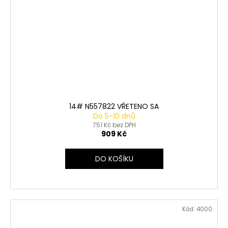
14# N557822 VŘETENO SA
Do 5-10 dnů
751 Kč bez DPH
909 Kč
DO KOŠÍKU
Kód:
4000