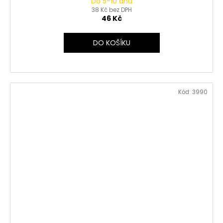
Do 5-10 dnů
38 Kč bez DPH
46 Kč
DO KOŠÍKU
Kód:
3990