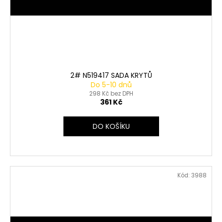
2# N519417 SADA KRYTŮ
Do 5-10 dnů
298 Kč bez DPH
361 Kč
DO KOŠÍKU
Kód:
3988