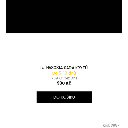
1# N580814 SADA KRYTŮ
Do 5-10 dnů
769 Kč bez DPH
930 Kč
DO KOŠÍKU
Kód:
3987