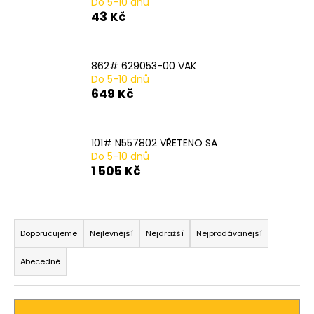
Do 5-10 dnů
a
43 Kč
j
í
862# 629053-00 VAK
t
Do 5-10 dnů
?
649 Kč
101# N557802 VŘETENO SA
Do 5-10 dnů
HLEDAT
1 505 Kč
Ř
D
a
Doporučujeme
Nejlevnější
Nejdražší
Nejprodávanější
o
z
p
Abecedně
o
e
r
n
u
í