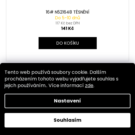
16# N521648 TĚSNĚNÍ
Do 5-10 dnů
117 Kč bez DPH
141 Kč
DO KOŠÍKU
Tento web používá soubory cookie. Dalším
Kód:
4002
procházením tohoto webu vyjadřujete souhlas s
jejich používáním.. Více informací
zde
.
Nastavení
Souhlasím