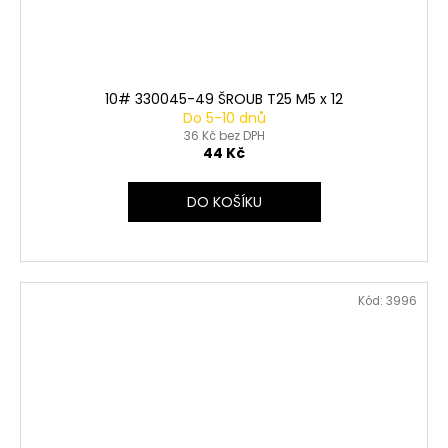
10# 330045-49 ŠROUB T25 M5 x 12
Do 5-10 dnů
36 Kč bez DPH
44 Kč
DO KOŠÍKU
Kód:
3996