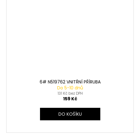
6# N519762 VNITŘNÍ PŘÍRUBA
Do 5-10 dnů
131 Kč bez DPH
159 Kč
DO KOŠÍKU