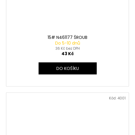
15# N461177 ŠROUB
Do 5-10 dnů
36 Kč bez DPH
43 Kč
DO KOŠÍKU
Kód:
4001