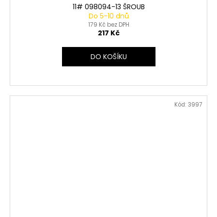
11# 098094-13 ŠROUB
Do 5-10 dnů
179 Kč bez DPH
217 Kč
DO KOŠÍKU
Kód:
3997