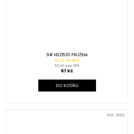
9# N521530 PRUŽINA
Do 5-10 dnů
55 Kč bez DPH
67 Kč
DO KOŠÍKU
Kód:
3995