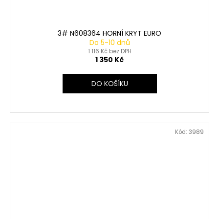
3# N608364 HORNÍ KRYT EURO
Do 5-10 dnů
1 116 Kč bez DPH
1 350 Kč
DO KOŠÍKU
Kód:
3989