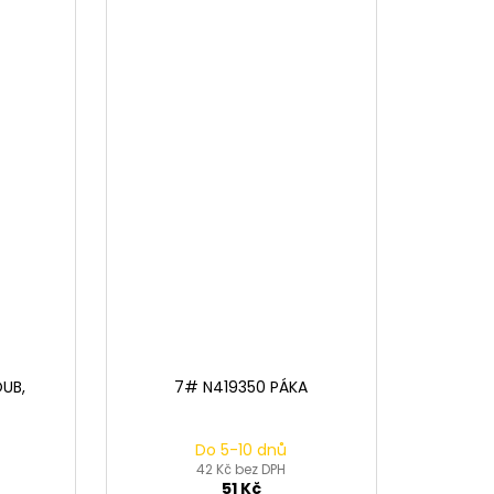
UB,
7# N419350 PÁKA
Do 5-10 dnů
42 Kč bez DPH
51 Kč