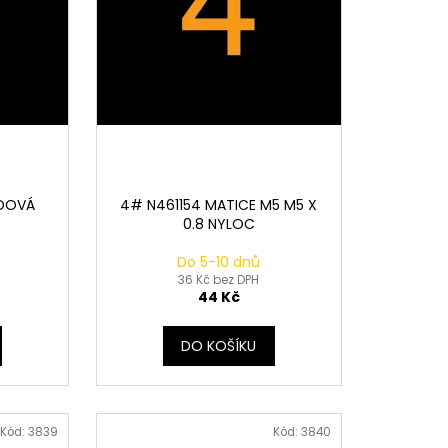
DOVÁ
4# N461154 MATICE M5 M5 X
0.8 NYLOC
Do 5-10 dnů
36 Kč bez DPH
44 Kč
DO KOŠÍKU
Kód:
3839
Kód:
3840