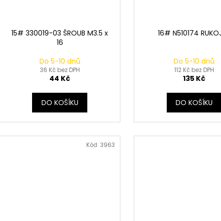
15# 330019-03 ŠROUB M3.5 x
16# N510174 RUKO
16
Do 5-10 dnů
Do 5-10 dnů
36 Kč bez DPH
112 Kč bez DPH
44 Kč
135 Kč
DO KOŠÍKU
DO KOŠÍKU
Kód:
3963