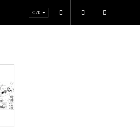
Hledat
Přihlášení
Nákupní
ky
CZK
košík
Následující