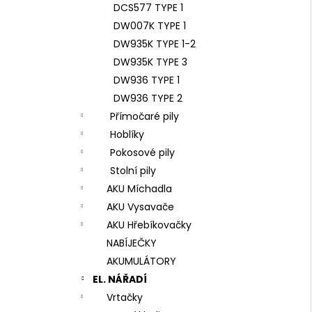
DCS577 TYPE 1
DW007K TYPE 1
DW935K TYPE 1-2
DW935K TYPE 3
DW936 TYPE 1
DW936 TYPE 2
Přímočaré pily
Hoblíky
Pokosové pily
Stolní pily
AKU Míchadla
AKU Vysavače
AKU Hřebíkovačky
NABÍJEČKY
AKUMULÁTORY
EL. NÁŘADÍ
Vrtačky