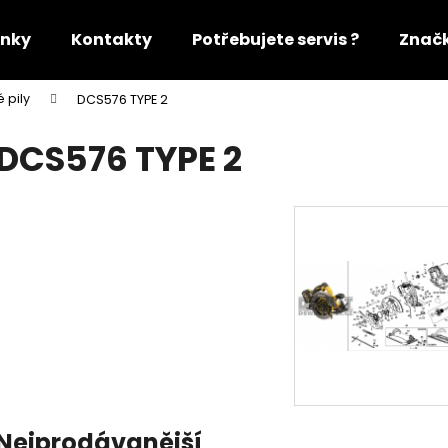
nky
Kontakty
Potřebujete servis ?
Znač
 pily
DCS576 TYPE 2
Co potřebujete najít?
DCS576 TYPE 2
HLEDAT
Doporučujeme
Nejprodávanější