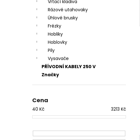
Vrtací kladiva
Rázové utahovaky
Úhlové brusky
Frézky
Hobliky
Hoblovky
Pily
Vysavače
PŘÍVODNÍ KABELY 250 V
Značky
Cena
40
Kč
3213
Kč