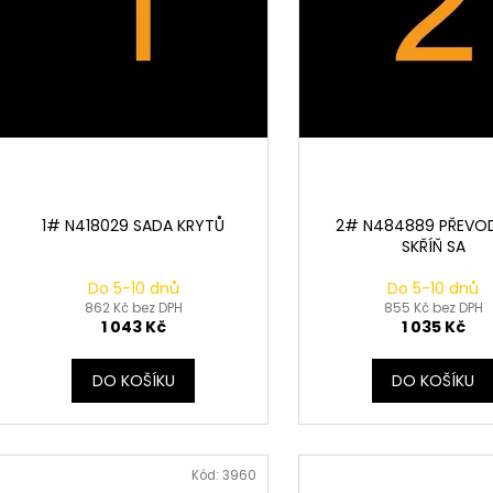
k
d
t
u
ů
k
t
ů
1# N418029 SADA KRYTŮ
2# N484889 PŘEVO
SKŘÍŇ SA
Do 5-10 dnů
Do 5-10 dnů
862 Kč bez DPH
855 Kč bez DPH
1 043 Kč
1 035 Kč
DO KOŠÍKU
DO KOŠÍKU
Kód:
3960