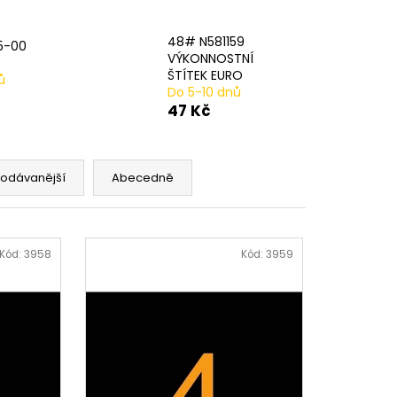
AVÁ SVORKA SA
48# N581159
5-00
VÝKONNOSTNÍ
ŠTÍTEK EURO
ů
Do 5-10 dnů
47 Kč
rodávanější
Abecedně
Kód:
3958
Kód:
3959