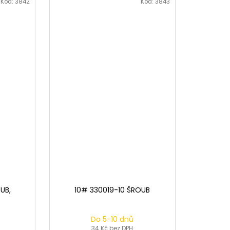
Kód:
3842
Kód:
3843
UB,
10# 330019-10 ŠROUB
Do 5-10 dnů
34 Kč bez DPH