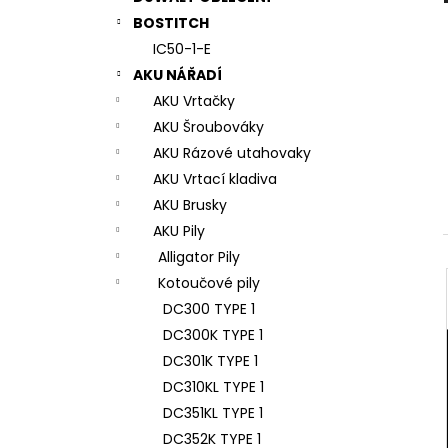
7# N196034 RYCHLOUPÍNACÍ SKLÍČIDLO
l
BOSTITCH
944 Kč
IC50-1-E
AKU NÁŘADÍ
AKU Vrtačky
AKU Šroubováky
AKU Rázové utahovaky
AKU Vrtací kladiva
AKU Brusky
AKU Pily
Alligator Pily
Kotoučové pily
DC300 TYPE 1
DC300K TYPE 1
DC301K TYPE 1
DC310KL TYPE 1
DC351KL TYPE 1
DC352K TYPE 1