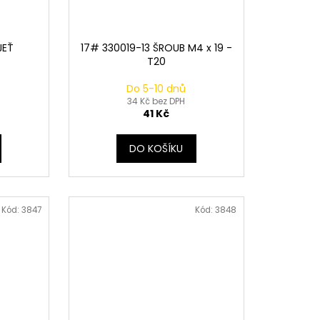
JEŤ
17# 330019-13 ŠROUB M4 x 19 -
T20
Do 5-10 dnů
34 Kč bez DPH
41 Kč
DO KOŠÍKU
Kód:
3847
Kód:
3848