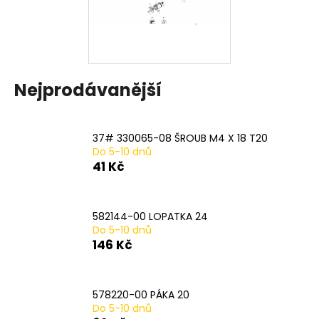
a
j
í
t
Nejprodávanější
?
37# 330065-08 ŠROUB M4 X 18 T20
Do 5-10 dnů
HLEDAT
41 Kč
582144-00 LOPATKA 24
D
Do 5-10 dnů
o
146 Kč
p
o
r
578220-00 PÁKA 20
u
Do 5-10 dnů