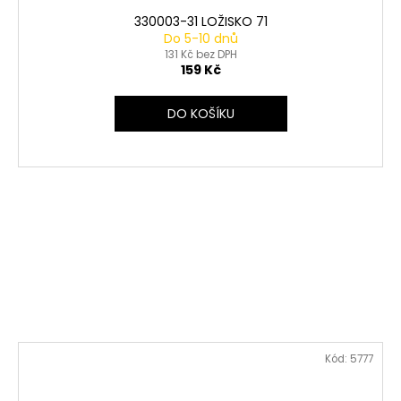
330003-31 LOŽISKO 71
Do 5-10 dnů
131 Kč bez DPH
159 Kč
DO KOŠÍKU
Kód:
5777