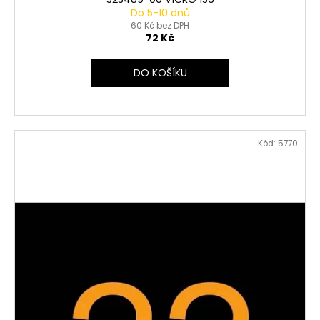
Do 5-10 dnů
60 Kč bez DPH
72 Kč
DO KOŠÍKU
Kód:
5770