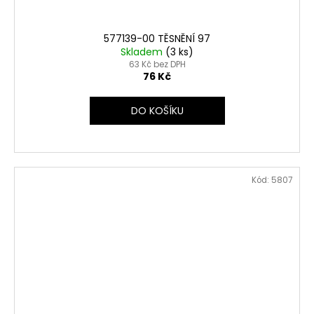
577139-00 TĚSNĚNÍ 97
Skladem
(3 ks)
63 Kč bez DPH
76 Kč
DO KOŠÍKU
Kód:
5807