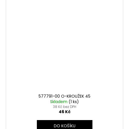
577791-00 O-KROUŽEK 45
Skladem
(1 ks)
38 Kč bez DPH
46 Kč
DO KOŠÍKU