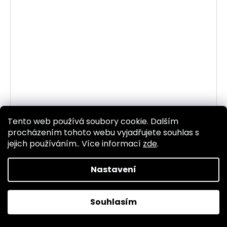
Tento web používá soubory cookie. Dalším
577793-00 SPONKA 27.9 1.5MM DIA 90
procházením tohoto webu vyjadřujete souhlas s
Skladem
(1 ks)
jejich používáním.. Více informací
zde
.
38 Kč bez DPH
46 Kč
Nastavení
DO KOŠÍKU
Souhlasím