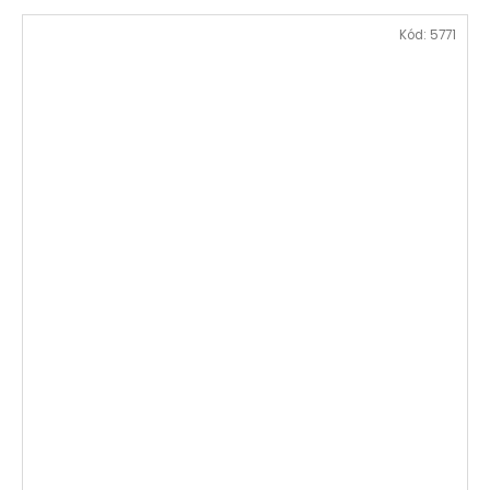
Kód:
5771