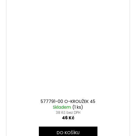
577791-00 O-KROUŽEK 45
Skladem
(1 ks)
38 Kč bez DPH
46 Kč
DO KOŠÍKU