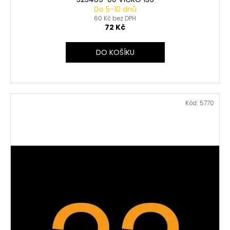
Do 5-10 dnů
60 Kč bez DPH
72 Kč
DO KOŠÍKU
Kód:
5770