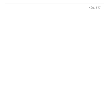
Kód:
5771