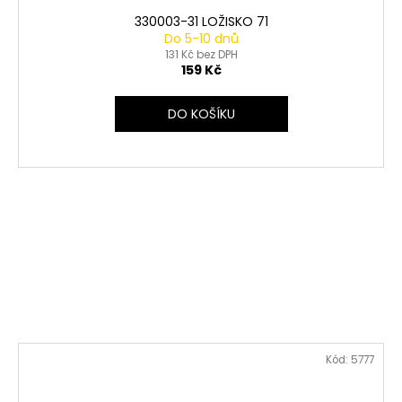
330003-31 LOŽISKO 71
Do 5-10 dnů
131 Kč bez DPH
159 Kč
DO KOŠÍKU
Kód:
5777