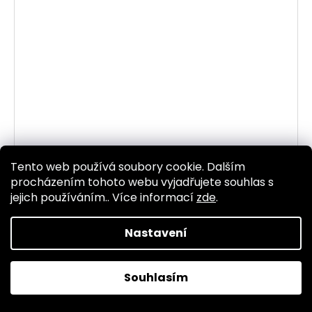
Tento web používá soubory cookie. Dalším
577793-00 SPONKA 27.9 1.5MM DIA 90
procházením tohoto webu vyjadřujete souhlas s
Skladem
(1 ks)
jejich používáním.. Více informací
zde
.
38 Kč bez DPH
46 Kč
Nastavení
DO KOŠÍKU
Souhlasím