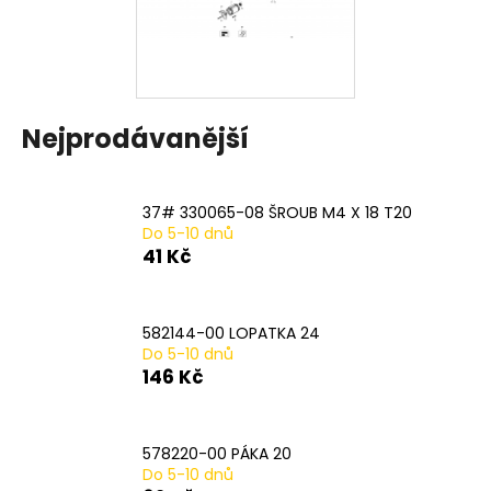
a
j
í
t
Nejprodávanější
?
37# 330065-08 ŠROUB M4 X 18 T20
Do 5-10 dnů
HLEDAT
41 Kč
582144-00 LOPATKA 24
D
Do 5-10 dnů
o
146 Kč
p
o
r
578220-00 PÁKA 20
u
Do 5-10 dnů