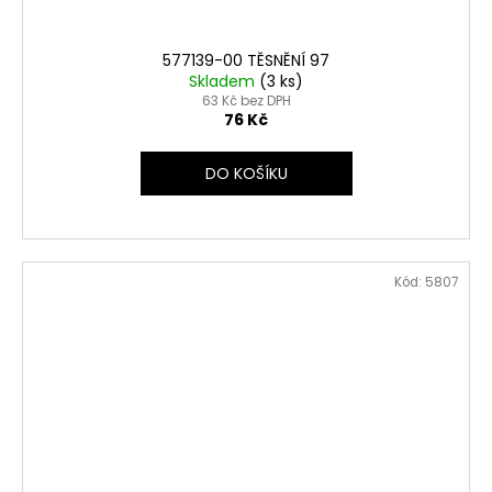
577139-00 TĚSNĚNÍ 97
Skladem
(3 ks)
63 Kč bez DPH
76 Kč
DO KOŠÍKU
Kód:
5807