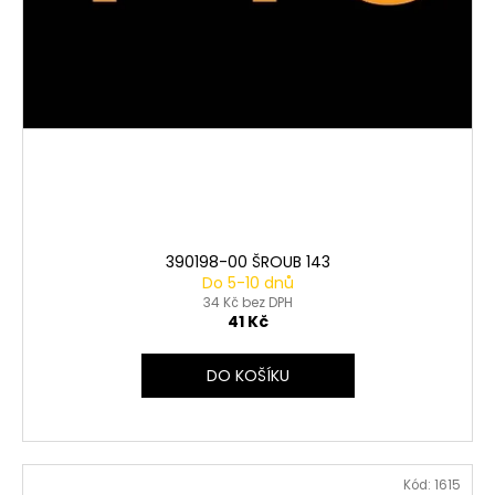
390198-00 ŠROUB 143
Do 5-10 dnů
34 Kč bez DPH
41 Kč
DO KOŠÍKU
Kód:
1615