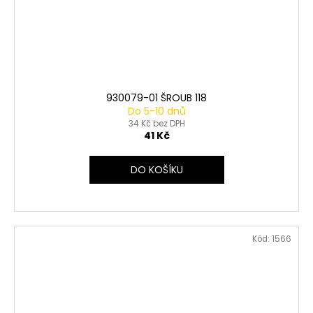
930079-01 ŠROUB 118
Do 5-10 dnů
34 Kč bez DPH
41 Kč
DO KOŠÍKU
Kód:
1566