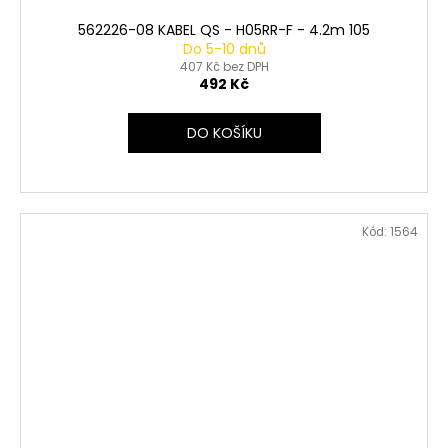
562226-08 KABEL QS - H05RR-F - 4.2m 105
Do 5-10 dnů
407 Kč bez DPH
492 Kč
DO KOŠÍKU
Kód:
1564