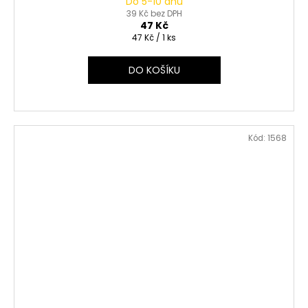
Do 5-10 dnů
39 Kč bez DPH
47 Kč
Měrná
47 Kč / 1 ks
cena:
DO KOŠÍKU
Kód:
1568