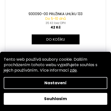
930090-00 PRUŽINKA UHLÍKU 133
Do 5-10 dnů
35 Kč bez DPH
42 Kč
DO KOŠÍKU
Tento web používá soubory cookie. Dalším
Kód:
1569
procházením tohoto webu vyjadřujete souhlas s
jejich používáním.. Více informací
zde
.
Nastavení
Souhlasím