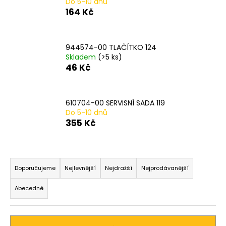
Do 5-10 dnů
a
164 Kč
j
í
944574-00 TLAČÍTKO 124
t
Skladem
(>5 ks)
?
46 Kč
610704-00 SERVISNÍ SADA 119
Do 5-10 dnů
HLEDAT
355 Kč
Ř
D
a
Doporučujeme
Nejlevnější
Nejdražší
Nejprodávanější
o
z
p
Abecedně
o
e
r
n
u
í