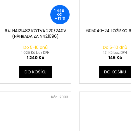
1 440
KČ
–13 %
6# NA121482 KOTVA 220/240V
605040-24 LOŽISKO 6
(NÁHRADA ZA N421696)
Do 5-10 dnů
Do 5-10 dnů
1 025 Kč bez DPH
121 Kč bez DPH
1 240 Kč
146 Kč
DO KOŠÍKU
DO KOŠÍKU
Kód:
2003