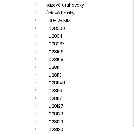
Rázové utahovaky
Úhlové brusky
100-125 MM
D28000
D28011
D28065
D28106
D28108
D28111
D28113
D28114N
D28116
D28117
D28127
D28128
D28129
D28130