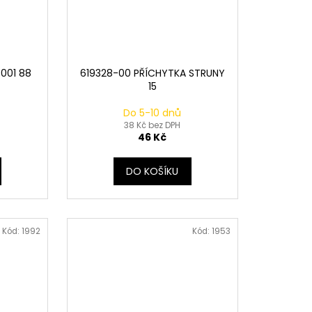
001 88
619328-00 PŘÍCHYTKA STRUNY
15
Do 5-10 dnů
38 Kč bez DPH
46 Kč
DO KOŠÍKU
Kód:
1992
Kód:
1953