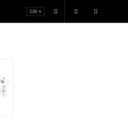
Hledat
Přihlášení
Nákupní
ky
CZK
košík
Následující