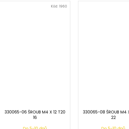
Kód:
1960
330065-06 ŠROUB M4 X 12 T20
330065-08 ŠROUB M4 X
16
22
Do 5-10 dnů
Do 5-10 dnů