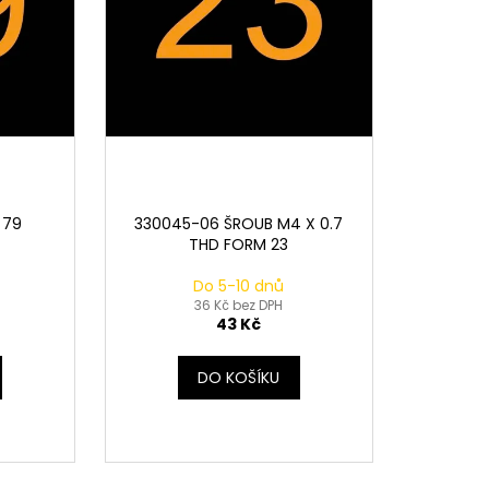
 79
330045-06 ŠROUB M4 X 0.7
THD FORM 23
Do 5-10 dnů
36 Kč bez DPH
43 Kč
DO KOŠÍKU