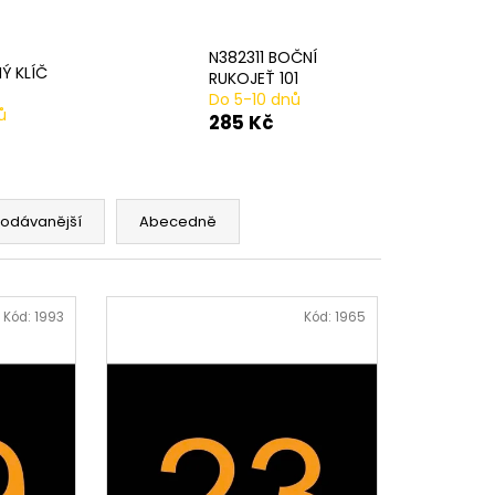
AVÁ SVORKA SA
N382311 BOČNÍ
Ý KLÍČ
RUKOJEŤ 101
Do 5-10 dnů
ů
285 Kč
rodávanější
Abecedně
Kód:
1993
Kód:
1965