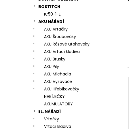
7# N196034 RYCHLOUPÍNACÍ SKLÍČIDLO
l
BOSTITCH
944 Kč
IC50-1-E
AKU NÁŘADÍ
AKU Vrtačky
AKU Šroubováky
AKU Rázové utahovaky
AKU Vrtací kladiva
AKU Brusky
AKU Pily
AKU Míchadla
AKU Vysavače
AKU Hřebíkovačky
NABÍJEČKY
AKUMULÁTORY
EL. NÁŘADÍ
Vrtačky
Vrtací kladiva