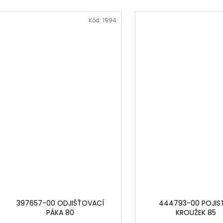
Kód:
1994
397657-00 ODJIŠŤOVACÍ
444793-00 POJIS
PÁKA 80
KROUŽEK 85