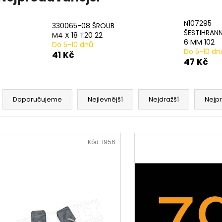
20# N233943 STLAČENÍ PRUŽINY 2 PER
17# N915019 PR
PACK
482 Kč
979 Kč
N107295
330065-08 ŠROUB
ŠESTIHRANN
M4 X 18 T20 22
6 MM 102
Do 5-10 dnů
Do 5-10 dn
41 Kč
47 Kč
Ř
a
Doporučujeme
Nejlevnější
Nejdražší
Nejp
z
e
V
n
ý
Kód:
1956
í
p
p
i
r
s
o
p
d
r
u
o