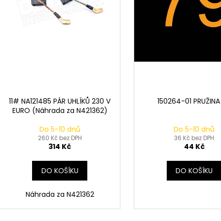
k
d
t
u
ů
k
t
ů
11# NA121485 PÁR UHLÍKŮ 230 V
150264-01 PRUŽINA
EURO (Náhrada za N421362)
Do 5-10 dnů
Do 5-10 dnů
260 Kč bez DPH
36 Kč bez DPH
314 Kč
44 Kč
DO KOŠÍKU
DO KOŠÍKU
Náhrada za N421362