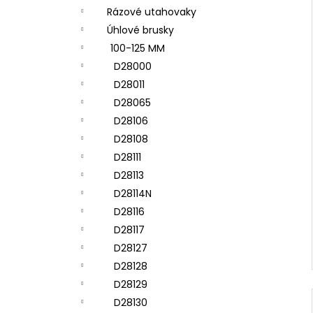
Rázové utahovaky
Úhlové brusky
100-125 MM
D28000
D28011
D28065
D28106
D28108
D28111
D28113
D28114N
D28116
D28117
D28127
D28128
D28129
D28130