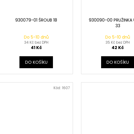
930079-01 ŠROUB 18
930090-00 PRUŽINKA 
33
Do 5-10 dnů
Do 5-10 dnů
34 Kč bez DPH
35 Kč bez DPH
41 Kč
42 Kč
DO KOŠÍKU
DO KOŠÍKU
Kód:
1607