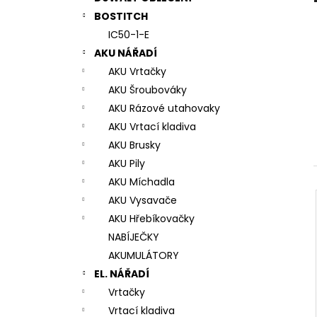
7# N196034 RYCHLOUPÍNACÍ SKLÍČIDLO
l
BOSTITCH
944 Kč
IC50-1-E
AKU NÁŘADÍ
AKU Vrtačky
AKU Šroubováky
AKU Rázové utahovaky
AKU Vrtací kladiva
AKU Brusky
AKU Pily
AKU Míchadla
AKU Vysavače
AKU Hřebíkovačky
NABÍJEČKY
AKUMULÁTORY
EL. NÁŘADÍ
Vrtačky
Vrtací kladiva