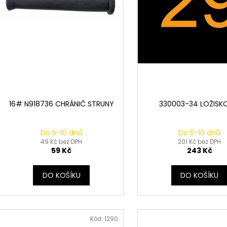
k
d
t
u
ů
k
t
ů
16# N918736 CHRÁNIČ STRUNY
330003-34 LOŽISK
Do 5-10 dnů
Do 5-10 dnů
49 Kč bez DPH
201 Kč bez DPH
59 Kč
243 Kč
DO KOŠÍKU
DO KOŠÍKU
Kód:
1290