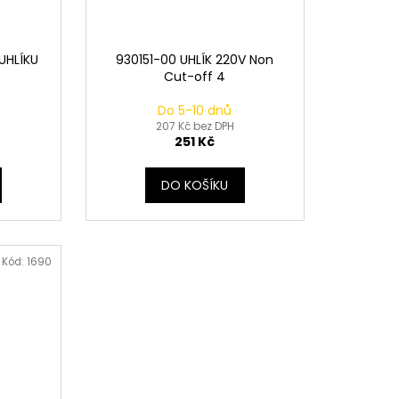
UHLÍKU
930151-00 UHLÍK 220V Non
Cut-off 4
Do 5-10 dnů
207 Kč bez DPH
251 Kč
DO KOŠÍKU
Kód:
1690