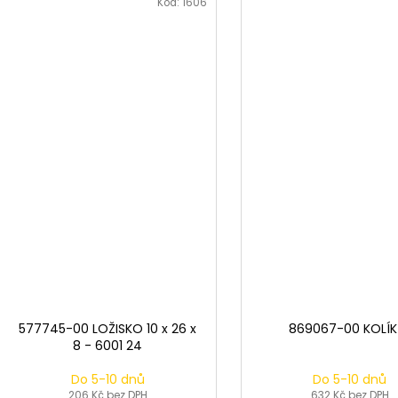
Kód:
1606
577745-00 LOŽISKO 10 x 26 x
869067-00 KOLÍK 
8 - 6001 24
Do 5-10 dnů
Do 5-10 dnů
206 Kč bez DPH
632 Kč bez DPH