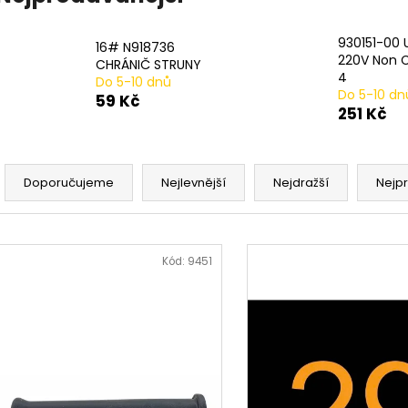
20# N233943 STLAČENÍ PRUŽINY 2 PER
17# N915019 PR
PACK
482 Kč
979 Kč
930151-00 
16# N918736
220V Non 
CHRÁNIČ STRUNY
4
Do 5-10 dnů
Do 5-10 dn
59 Kč
251 Kč
Ř
a
Doporučujeme
Nejlevnější
Nejdražší
Nejp
z
e
V
n
ý
Kód:
9451
í
p
p
i
r
s
o
p
d
r
u
o