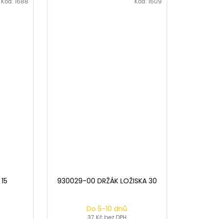
Kód:
1688
Kód:
1609
15
930029-00 DRŽÁK LOŽISKA 30
Do 5-10 dnů
37 Kč bez DPH