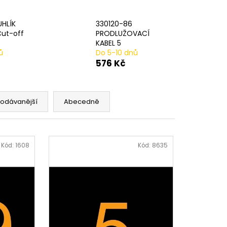
AVÁ SVORKA SA
UHLÍK
330120-86
Cut-off
PRODLUŽOVACÍ
KABEL 5
ů
Do 5-10 dnů
576 Kč
rodávanější
Abecedně
Kód:
1608
Kód:
8635