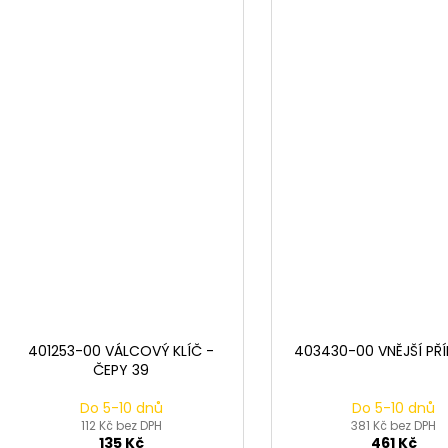
401253-00 VÁLCOVÝ KLÍČ -
403430-00 VNĚJŠÍ PŘÍ
ČEPY 39
Do 5-10 dnů
Do 5-10 dnů
112 Kč bez DPH
381 Kč bez DPH
135 Kč
461 Kč