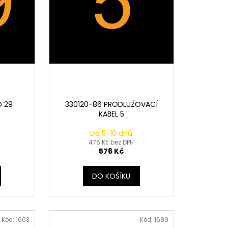
O 29
330120-86 PRODLUŽOVACÍ
KABEL 5
Do 5-10 dnů
476 Kč bez DPH
576 Kč
DO KOŠÍKU
Kód:
1603
Kód:
1689