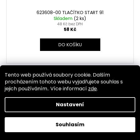
623608-00 TLAČÍTKO START 91
Skladem
(2 ks)
48 Kč bez DPH
58 Kč
DO KOŠÍKU
Tento web používá soubory cookie. Dalším
Kód:
1391
procházením tohoto webu vyjadřujete souhlas s
jejich používáním.. Více informací
zde
.
Nastavení
Souhlasím