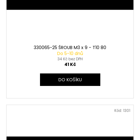
330065-25 ŠROUB M3 x 9 - T10 80
Do 5-10 dnů
34 Kč bez DPH
41 Kč
DO KOŠÍKU
Kód:
1301