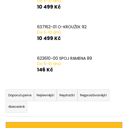
Do 5-10 dnů
a
10 499 Kč
j
í
637162-01 O-KROUŽEK 92
t
Do 5-10 dnů
?
10 499 Kč
623610-00 SPOJ RAMENA 89
Do 5-10 dnů
HLEDAT
146 Kč
Ř
D
a
Doporučujeme
Nejlevnější
Nejdražší
Nejprodávanější
o
z
p
Abecedně
o
e
r
n
u
í