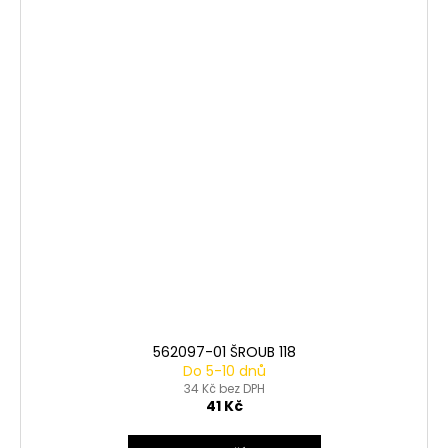
562097-01 ŠROUB 118
Do 5-10 dnů
34 Kč bez DPH
41 Kč