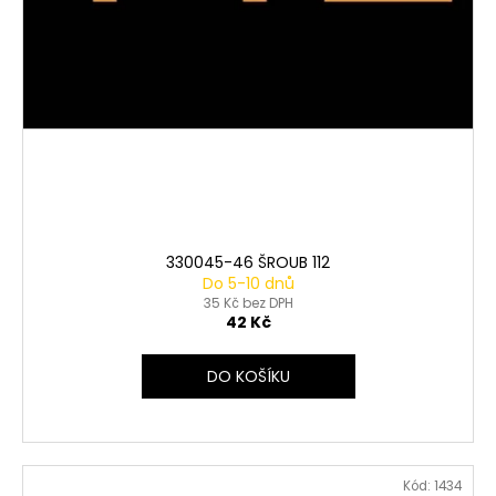
330045-46 ŠROUB 112
Do 5-10 dnů
35 Kč bez DPH
42 Kč
DO KOŠÍKU
Kód:
1434