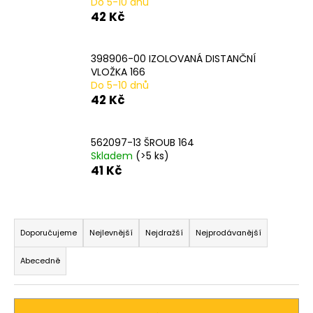
Do 5-10 dnů
a
42 Kč
j
í
398906-00 IZOLOVANÁ DISTANČNÍ
t
VLOŽKA 166
Do 5-10 dnů
?
42 Kč
562097-13 ŠROUB 164
Skladem
(>5 ks)
HLEDAT
41 Kč
Ř
D
a
Doporučujeme
Nejlevnější
Nejdražší
Nejprodávanější
o
z
p
Abecedně
o
e
r
n
u
í