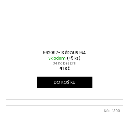
562097-13 ŠROUB 164
Skladem
(>5 ks)
34 Kč bez DPH
41 Kč
DO KOŠÍKU
Kód:
1399