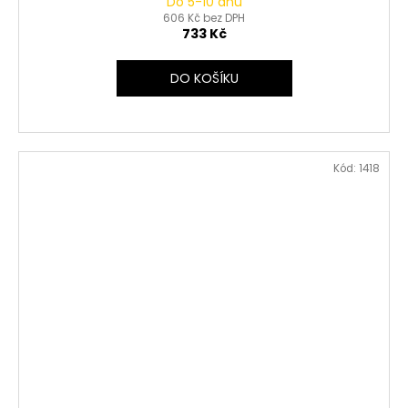
Do 5-10 dnů
606 Kč bez DPH
733 Kč
DO KOŠÍKU
Kód:
1418