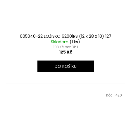
605040-22 LOŽISKO 62001RS (12 x 28 x 10) 127
Skladem
(1 ks)
103 Kč bez DPH
125 Kč
DO KOŠÍKU
Kód:
1420