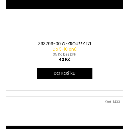
393799-00 O-KROUŽEK 171
Do 5-10 dnů
35 Kč bez DPH
42 Kč
DO KOŠÍKU
Kód:
1433