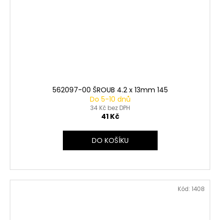
562097-00 ŠROUB 4.2 x 13mm 145
Do 5-10 dnů
34 Kč bez DPH
41 Kč
DO KOŠÍKU
Kód:
1408