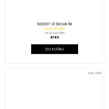
562097-01 ŠROUB 118
Do 5-10 dnů
34 Kč bez DPH
41 Kč
DO KOŠÍKU
Kód:
1426