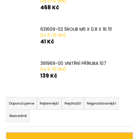
Do 5-10 dnů
a
468 Kč
j
í
631609-02 ŠROUB M5 X 0.8 X 16 111
t
Do 5-10 dnů
?
41 Kč
391969-00 VNITŘNÍ PŘÍRUBA 107
Do 5-10 dnů
HLEDAT
139 Kč
Ř
D
a
Doporučujeme
Nejlevnější
Nejdražší
Nejprodávanější
o
z
p
Abecedně
o
e
r
n
u
í