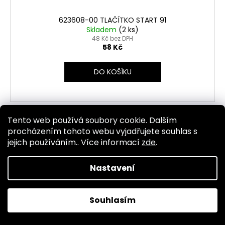
623608-00 TLAČÍTKO START 91
Skladem
(2 ks)
48 Kč bez DPH
58 Kč
DO KOŠÍKU
Tento web používá soubory cookie. Dalším
Kód:
1328
procházením tohoto webu vyjadřujete souhlas s
jejich používáním.. Více informací
zde
.
Nastavení
Souhlasím