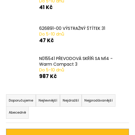
Do 5-10 dnů
a
41 Kč
j
í
626891-00 VÝSTRAŽNÝ ŠTÍTEK 31
t
Do 5-10 dnů
?
47 Kč
N015541 PŘEVODOVÁ SKŘÍŇ SA M14 -
Warm Compact 3
HLEDAT
Do 5-10 dnů
987 Kč
Ř
D
a
Doporučujeme
Nejlevnější
Nejdražší
Nejprodávanější
o
z
p
Abecedně
o
e
r
n
u
í