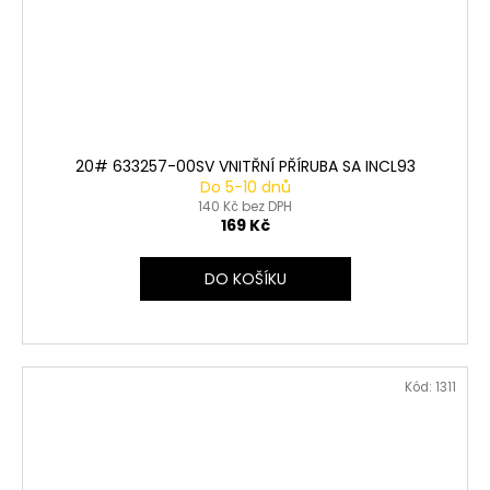
20# 633257-00SV VNITŘNÍ PŘÍRUBA SA INCL93
Do 5-10 dnů
140 Kč bez DPH
169 Kč
DO KOŠÍKU
Kód:
1311