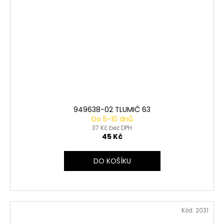
949638-02 TLUMIČ 63
Do 5-10 dnů
37 Kč bez DPH
45 Kč
DO KOŠÍKU
Kód:
2031