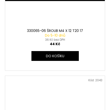
330065-06 ŠROUB M4 X 12 T20 17
Do 5-10 dnů
36 Kč bez DPH
44 Kč
DO KOŠÍKU
Kód:
2043