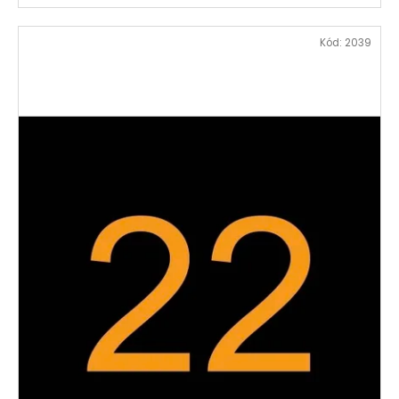
Kód:
2039