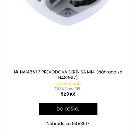
1# NA146577 PŘEVODOVÁ SKŘÍŇ SA M14 (Náhrada za
N483617)
Do 5-10 dnů
763 Kč bez DPH
923 Kč
DO KOŠÍKU
Náhrada za N483617