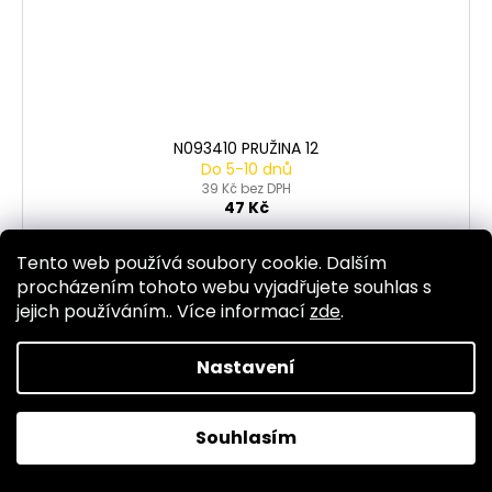
N093410 PRUŽINA 12
Do 5-10 dnů
39 Kč bez DPH
47 Kč
DO KOŠÍKU
Tento web používá soubory cookie. Dalším
procházením tohoto webu vyjadřujete souhlas s
jejich používáním.. Více informací
zde
.
Nastavení
Kód:
2032
Souhlasím