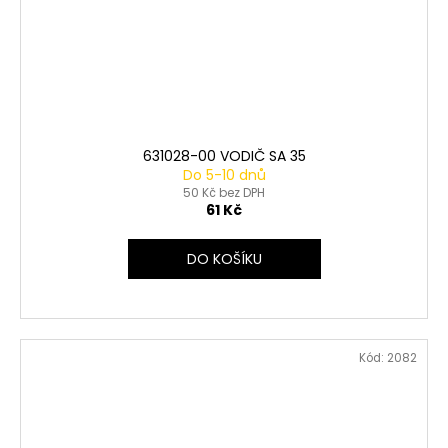
631028-00 VODIČ SA 35
Do 5-10 dnů
50 Kč bez DPH
61 Kč
DO KOŠÍKU
Kód:
2082