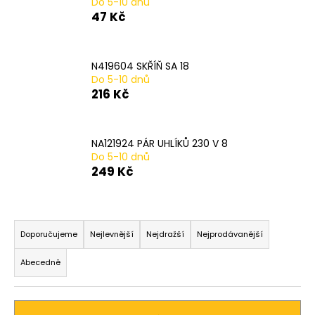
Do 5-10 dnů
a
47 Kč
j
í
N419604 SKŘÍŇ SA 18
t
Do 5-10 dnů
?
216 Kč
NA121924 PÁR UHLÍKŮ 230 V 8
Do 5-10 dnů
HLEDAT
249 Kč
Ř
D
a
Doporučujeme
Nejlevnější
Nejdražší
Nejprodávanější
o
z
p
Abecedně
o
e
r
n
u
í