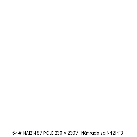
64# NA121487 POLE 230 V 230V (Náhrada za N421413)