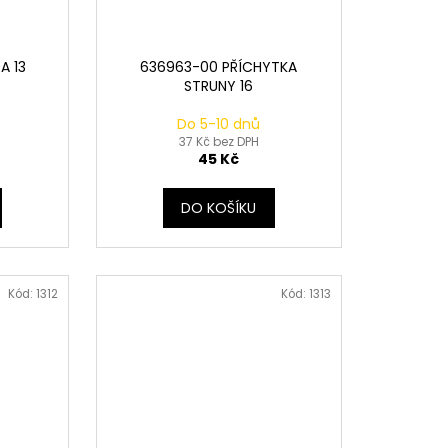
A 13
636963-00 PŘÍCHYTKA
STRUNY 16
Do 5-10 dnů
37 Kč bez DPH
45 Kč
DO KOŠÍKU
Kód:
1312
Kód:
1313