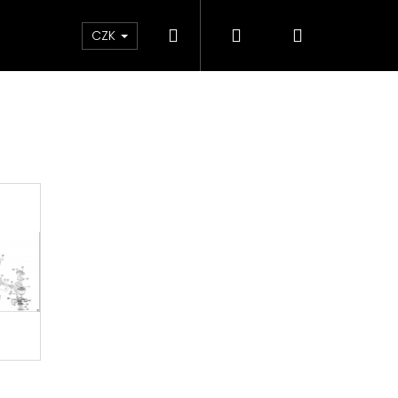
Hledat
Přihlášení
Nákupní
ky
CZK
košík
Následující