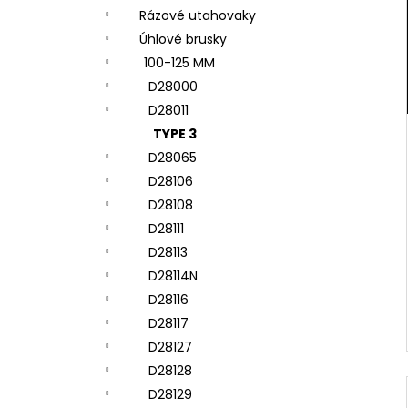
Rázové utahovaky
Úhlové brusky
100-125 MM
D28000
D28011
TYPE 3
D28065
D28106
D28108
D28111
D28113
D28114N
D28116
D28117
D28127
D28128
D28129