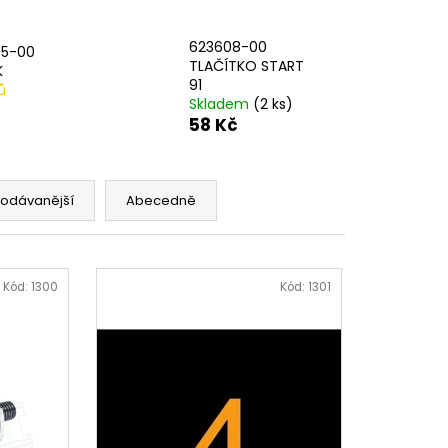
AVÁ SVORKA SA
623608-00
45-00
TLAČÍTKO START
K
91
ů
Skladem
(2 ks)
58 Kč
rodávanější
Abecedně
Kód:
1300
Kód:
1301