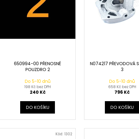
k
d
t
u
ů
k
t
ů
650994-00 PŘENOSNÉ
N074217 PŘEVODOVÁ S
POUZDRO 2
3
Do 5-10 dnů
Do 5-10 dnů
198 Kč bez DPH
658 Kč bez DPH
240 Kč
796 Kč
DO KOŠÍKU
DO KOŠÍKU
Kód:
1302