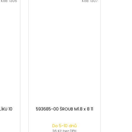
Kód:
1306
Kód:
1307
ÍKU 10
593685-00 ŠROUB M1.8 x 8 11
Do 5-10 dnů
36 Kč bez DPH