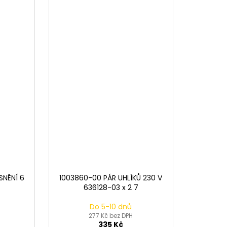
SNĚNÍ 6
1003860-00 PÁR UHLÍKŮ 230 V
636128-03 x 2 7
Do 5-10 dnů
277 Kč bez DPH
335 Kč