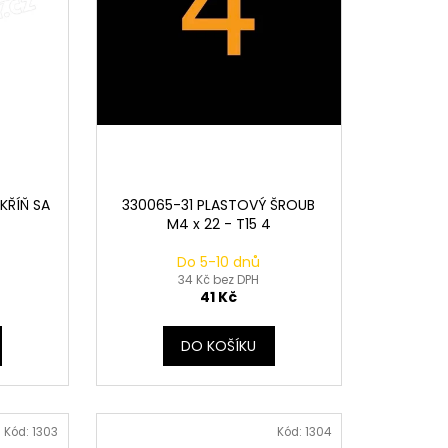
KŘÍŇ SA
330065-31 PLASTOVÝ ŠROUB
M4 x 22 - T15 4
Do 5-10 dnů
34 Kč bez DPH
41 Kč
DO KOŠÍKU
Kód:
1303
Kód:
1304