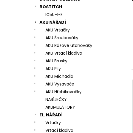
7# N196034 RYCHLOUPÍNACÍ SKLÍČIDLO
l
BOSTITCH
944 Kč
IC50-1-E
AKU NÁŘADÍ
AKU Vrtačky
AKU Šroubováky
AKU Rázové utahovaky
AKU Vrtací kladiva
AKU Brusky
AKU Pily
AKU Míchadla
AKU Vysavače
AKU Hřebíkovačky
NABÍJEČKY
AKUMULÁTORY
EL. NÁŘADÍ
Vrtačky
Vrtací kladiva