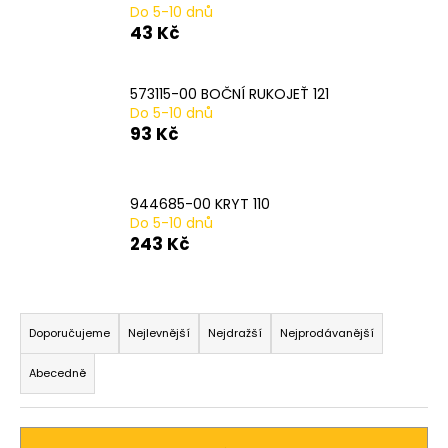
Do 5-10 dnů
a
43 Kč
j
í
573115-00 BOČNÍ RUKOJEŤ 121
t
Do 5-10 dnů
?
93 Kč
944685-00 KRYT 110
Do 5-10 dnů
HLEDAT
243 Kč
Ř
D
a
Doporučujeme
Nejlevnější
Nejdražší
Nejprodávanější
o
z
p
Abecedně
o
e
r
n
u
í