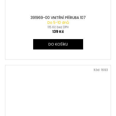
391969-00 VNITŘNÍ PŘÍRUBA 107
Do 5-10 dnů
115 Kč bez DPH
139 Kč
DO KOŠÍKU
Kód:
1693