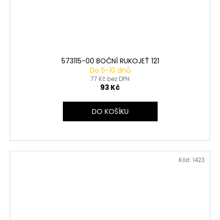
573115-00 BOČNÍ RUKOJEŤ 121
Do 5-10 dnů
77 Kč bez DPH
93 Kč
DO KOŠÍKU
Kód:
1423