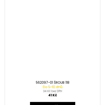
562097-01 ŠROUB 118
Do 5-10 dnů
34 Kč bez DPH
41 Kč