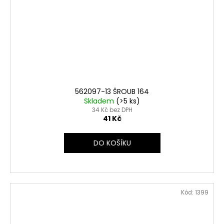
562097-13 ŠROUB 164
Skladem
(>5 ks)
34 Kč bez DPH
41 Kč
DO KOŠÍKU
Kód:
1399