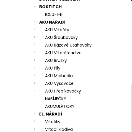
7# N196034 RYCHLOUPÍNACÍ SKLÍČIDLO
l
BOSTITCH
944 Kč
IC50-1-E
AKU NÁŘADÍ
AKU Vrtačky
AKU Šroubováky
AKU Rázové utahovaky
AKU Vrtací kladiva
AKU Brusky
AKU Pily
AKU Míchadla
AKU Vysavače
AKU Hřebíkovačky
NABÍJEČKY
AKUMULÁTORY
EL. NÁŘADÍ
Vrtačky
Vrtací kladiva