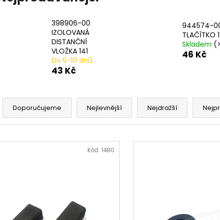
20# N233943 STLAČENÍ PRUŽINY 2 PER
17# N915019 PR
PACK
482 Kč
979 Kč
398906-00
944574-0
IZOLOVANÁ
TLAČÍTKO 
DISTANČNÍ
Skladem
(
VLOŽKA 141
46 Kč
Do 5-10 dnů
43 Kč
Ř
a
Doporučujeme
Nejlevnější
Nejdražší
Nejp
z
e
V
n
ý
Kód:
1480
í
p
p
i
r
s
o
p
d
r