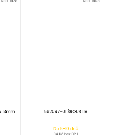
Kód:
1428
Kód:
1408
 x 13mm
562097-01 ŠROUB 118
Do 5-10 dnů
34 Kč bez DPH