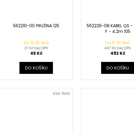
562210-00 PRUŽINA 125
562226-08 KABEL QS -
F - 4.2m 105
Do 5-10 dnů
Do 5-10 dnů
37 Kč bez DPH
407 Kč bez DPH
45 Kč
492 Kč
DO KOŠÍKU
DO KOŠÍKU
Kód:
1564