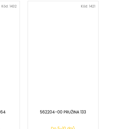
Kód:
1432
Kód:
1421
164
562204-00 PRUŽINA 133
)
Do 5-10 dnů