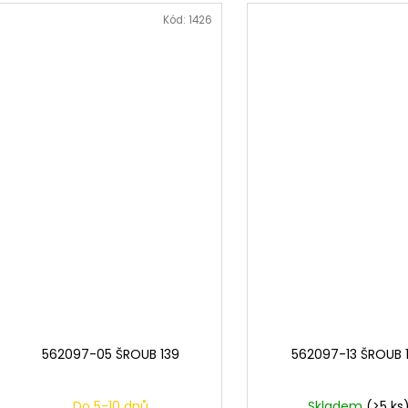
Kód:
1426
562097-05 ŠROUB 139
562097-13 ŠROUB 
Do 5-10 dnů
Skladem
(>5 ks