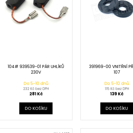
u
o
k
d
t
u
ů
k
t
ů
104# 939539-01 PÁR UHLÍKŮ
391969-00 VNITŘNÍ P
230V
107
Do 5-10 dnů
Do 5-10 dnů
232 Kč bez DPH
115 Kč bez DPH
281 Kč
139 Kč
DO KOŠÍKU
DO KOŠÍKU