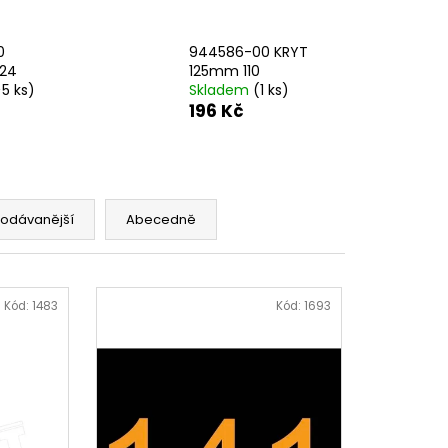
AVÁ SVORKA SA
0
944586-00 KRYT
124
125mm 110
>5 ks)
Skladem
(1 ks)
196 Kč
rodávanější
Abecedně
Kód:
1483
Kód:
1693