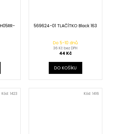
 H05RR-
569624-01 TLAČÍTKO Black 163
Do 5-10 dnů
36 Kč bez DPH
44 Kč
DO KOŠÍKU
Kód:
1423
Kód:
1416