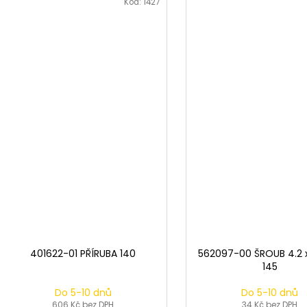
Kód:
1427
401622-01 PŘÍRUBA 140
562097-00 ŠROUB 4.2
145
Do 5-10 dnů
Do 5-10 dnů
606 Kč bez DPH
34 Kč bez DPH