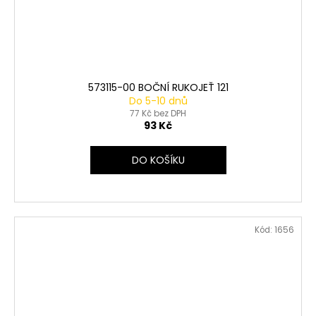
573115-00 BOČNÍ RUKOJEŤ 121
Do 5-10 dnů
77 Kč bez DPH
93 Kč
DO KOŠÍKU
Kód:
1656