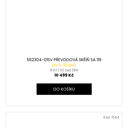
562304-01SV PŘEVODOVÁ SKŘÍŇ SA 119
Do 5-10 dnů
8 677 Kč bez DPH
10 499 Kč
DO KOŠÍKU
Kód:
1564