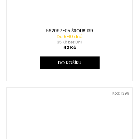
562097-05 ŠROUB 139
Do 5-10 dnů
35 Kč bez DPH
42 Kč
DO KOŠÍKU
Kód:
1399