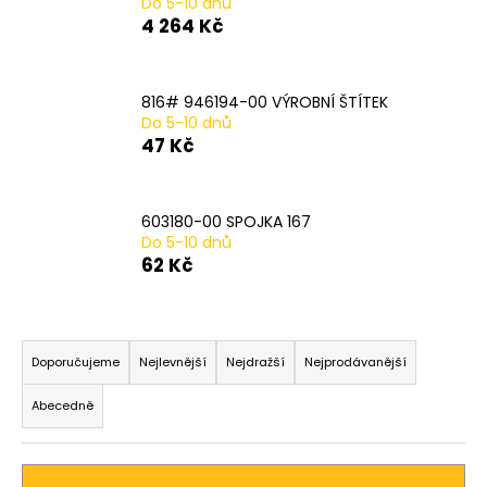
Do 5-10 dnů
a
4 264 Kč
j
í
816# 946194-00 VÝROBNÍ ŠTÍTEK
t
Do 5-10 dnů
?
47 Kč
603180-00 SPOJKA 167
Do 5-10 dnů
HLEDAT
62 Kč
Ř
D
a
Doporučujeme
Nejlevnější
Nejdražší
Nejprodávanější
o
z
p
Abecedně
o
e
r
n
u
í