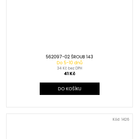
562097-02 ŠROUB 143
Do 5-10 dnů
34 Kč bez DPH
41 Kč
DO KOŠÍKU
Kód:
1426