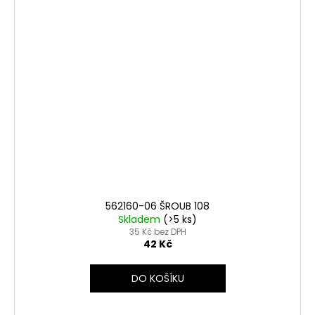
562160-06 ŠROUB 108
Skladem
(>5 ks)
35 Kč bez DPH
42 Kč
DO KOŠÍKU