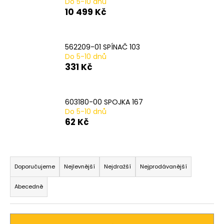
Do 5-10 dnů
a
10 499 Kč
j
í
562209-01 SPÍNAČ 103
t
Do 5-10 dnů
?
331 Kč
603180-00 SPOJKA 167
Do 5-10 dnů
HLEDAT
62 Kč
Ř
D
a
Doporučujeme
Nejlevnější
Nejdražší
Nejprodávanější
o
z
p
Abecedně
o
e
r
n
u
í