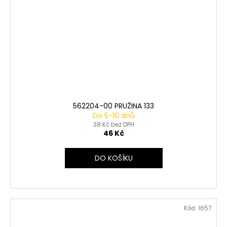
562204-00 PRUŽINA 133
Do 5-10 dnů
38 Kč bez DPH
46 Kč
DO KOŠÍKU
Kód:
1657