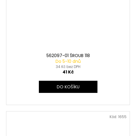
562097-01 ŠROUB 118
Do 5-10 dnů
34 Kč bez DPH
41 Kč
DO KOŠÍKU
Kód:
1655