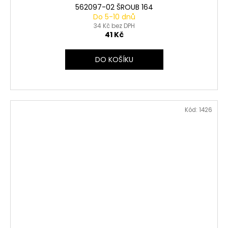
562097-02 ŠROUB 164
Do 5-10 dnů
34 Kč bez DPH
41 Kč
DO KOŠÍKU
Kód:
1426