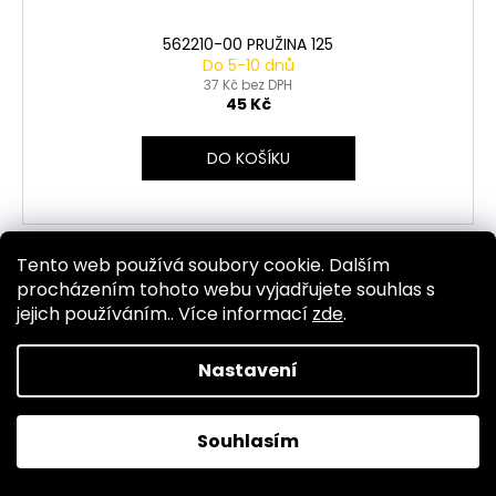
562210-00 PRUŽINA 125
Do 5-10 dnů
37 Kč bez DPH
45 Kč
DO KOŠÍKU
Tento web používá soubory cookie. Dalším
Kód:
1562
procházením tohoto webu vyjadřujete souhlas s
jejich používáním.. Více informací
zde
.
Nastavení
Souhlasím